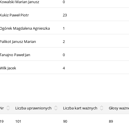
Kowalski Marian Janusz
0
Kukiz Paweł Piotr
23
Ogórek Magdalena Agnieszka
1
Palikot Janusz Marian
2
Tanajno Paweł Jan
0
Wilk Jacek
4
Nr
Liczba uprawnionych
Liczba kart ważnych
Głosy ważn
19
101
90
89