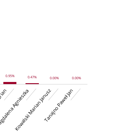
0.95%
0.47%
0.00%
0.00%
arian
gdalena Agnieszka
Kowalski Marian Janusz
Tanajno Paweł Jan