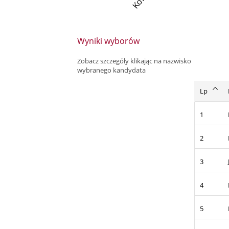
Wyniki wyborów
Zobacz szczegóły klikając na nazwisko
wybranego kandydata
Lp
1
2
3
4
5