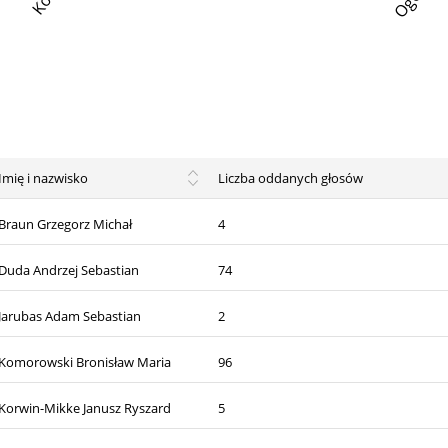
Imię i nazwisko
Liczba oddanych głosów
Braun Grzegorz Michał
4
Duda Andrzej Sebastian
74
Jarubas Adam Sebastian
2
Komorowski Bronisław Maria
96
Korwin-Mikke Janusz Ryszard
5