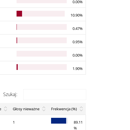
0.00%
10.90%
0.47%
0.95%
0.00%
1.90%
Szukaj:
e
Głosy nieważne
Frekwencja (%)
1
89.11
%