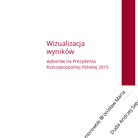
Wizualizacja
wyników
wyborów na Prezydenta
Rzeczypospolitej Polskiej 2015
Komorowski Bronisław Maria
Duda Andrzej Seb