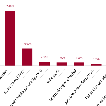
35.07%
10.90%
2.37%
1.90%
1.90%
0.95%
astian
Kukiz Paweł Piotr
Korwin-Mikke Janusz Ryszard
Wilk Jacek
Braun Grzegorz Michał
Jarubas Adam Sebastian
Palikot Janusz M
Ogórek Ma