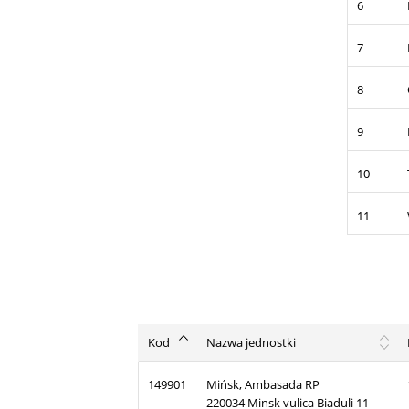
6
7
8
9
10
11
Kod
Nazwa jednostki
149901
Mińsk, Ambasada RP
220034 Minsk vulica Biaduli 11