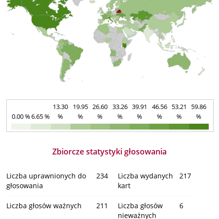
13.30
19.95
26.60
33.26
39.91
46.56
53.21
59.86
0.00 %
6.65 %
%
%
%
%
%
%
%
%
Zbiorcze statystyki głosowania
Liczba uprawnionych do
234
Liczba wydanych
217
głosowania
kart
Liczba głosów ważnych
211
Liczba głosów
6
nieważnych