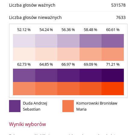
Liczba głosów ważnych
531578
Liczba głosów nieważnych
7633
52.12 %
54.24 %
56.36 %
58.48 %
60.61 %
62.73 %
64.85 %
66.97 %
69.09 %
71.21 %
Duda Andrzej
Komorowski Bronisław
Sebastian
Maria
Wyniki wyborów