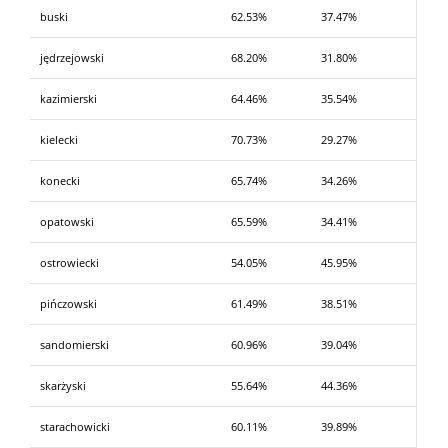
buski
62.53%
37.47%
jędrzejowski
68.20%
31.80%
kazimierski
64.46%
35.54%
kielecki
70.73%
29.27%
konecki
65.74%
34.26%
opatowski
65.59%
34.41%
ostrowiecki
54.05%
45.95%
pińczowski
61.49%
38.51%
sandomierski
60.96%
39.04%
skarżyski
55.64%
44.36%
starachowicki
60.11%
39.89%