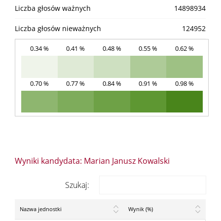
Liczba głosów ważnych
14898934
Liczba głosów nieważnych
124952
0.34 %
0.41 %
0.48 %
0.55 %
0.62 %
0.70 %
0.77 %
0.84 %
0.91 %
0.98 %
Wyniki kandydata: Marian Janusz Kowalski
Szukaj:
Nazwa jednostki
Wynik (%)