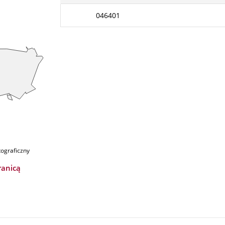
046401
tograficzny
ranicą