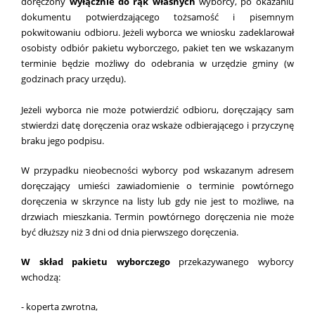
doręczony
wyłącznie do rąk własnych
wyborcy, po okazaniu
dokumentu potwierdzającego tożsamość i pisemnym
pokwitowaniu odbioru. Jeżeli wyborca we wniosku zadeklarował
osobisty odbiór pakietu wyborczego, pakiet ten we wskazanym
terminie będzie możliwy do odebrania w urzędzie gminy (w
godzinach pracy urzędu).
Jeżeli wyborca nie może potwierdzić odbioru, doręczający sam
stwierdzi datę doręczenia oraz wskaże odbierającego i przyczynę
braku jego podpisu.
W przypadku nieobecności wyborcy pod wskazanym adresem
doręczający umieści zawiadomienie o terminie powtórnego
doręczenia w skrzynce na listy lub gdy nie jest to możliwe, na
drzwiach mieszkania. Termin powtórnego doręczenia nie może
być dłuższy niż 3 dni od dnia pierwszego doręczenia.
W skład pakietu wyborczego
przekazywanego wyborcy
wchodzą:
- koperta zwrotna,