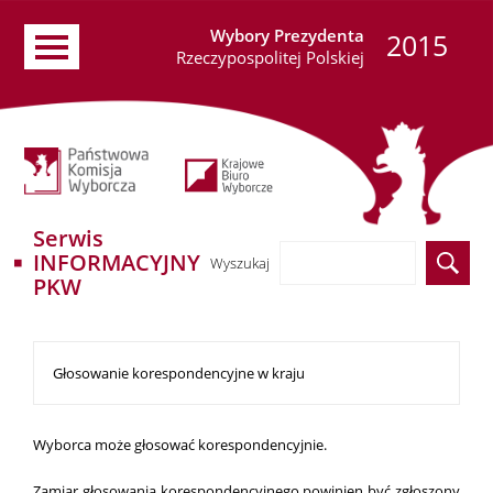
Wybory Prezydenta
2015
Rzeczypospolitej Polskiej
Serwis
INFORMACYJNY
Wyszukaj
PKW
Głosowanie korespondencyjne w kraju
Wyborca może głosować korespondencyjnie.
Zamiar głosowania korespondencyjnego powinien być zgłoszony