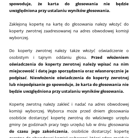
spowoduje, że karta do głosowania nie będzie
uwzględniona przy ustalaniu wyników głosowania.
Zaklejoną kopertę na kartę do głosowania należy włożyć do
koperty zwrotnej zaadresowanej na adres obwodowej komisji
wyborczej.
Do koperty zwrotnej należy także włożyć oświadczenie o
osobistym i tajnym oddaniu głosu.
Przed włożeniem
oświadczenia do koperty zwrotnej należy wpisać na nim
miejscowość i datę jego sporządzenia oraz własnoręcznie je
podpisać
.
Niewłożenie oświadczenia do koperty zwrotnej
lub niepodpisanie go spowoduje, że karta do głosowania nie
będzie uwzględniona przy ustalaniu wyników głosowania.
Kopertę zwrotną należy zakleić i nadać na adres obwodowej
komisji wyborczej. Wyborca może przed dniem głosowania
osobiście dostarczyć kopertę zwrotną do właściwego urzędu
gminy (w godzinach pracy tego urzędu) lub w dniu głosowania
do czasu jego zakończenia
, osobiście dostarczyć kopertę
zwrotną do obwodowej komisji wyborczej, której adres znajduje